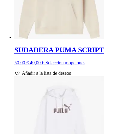
SUDADERA PUMA SCRIPT
El
El
Este
50,00
€
40,00
€
Seleccionar opciones
precio
precio
producto
Añadir a la lista de deseos
original
actual
tiene
era:
es:
múltiples
50,00 €.
40,00 €.
variantes.
Las
opciones
se
pueden
elegir
en
la
página
de