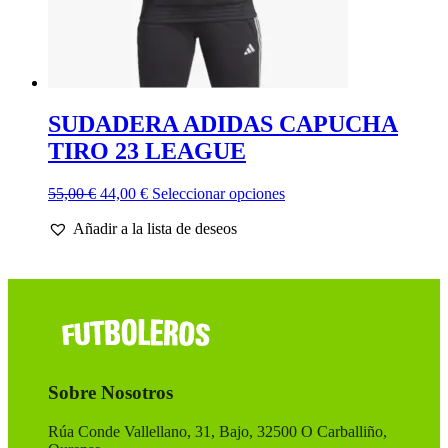
SUDADERA ADIDAS CAPUCHA
TIRO 23 LEAGUE
El
El
Este
55,00
€
44,00
€
Seleccionar opciones
precio
precio
producto
Añadir a la lista de deseos
original
actual
tiene
era:
es:
múltiples
55,00 €.
44,00 €.
variantes.
Las
opciones
se
pueden
elegir
en
Sobre Nosotros
la
página
de
Rúa Conde Vallellano, 31, Bajo, 32500 O Carballiño,
producto