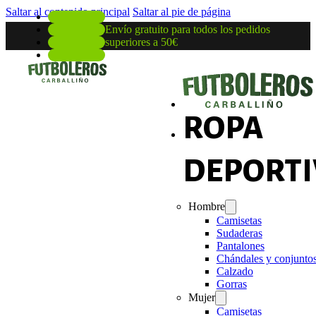
Saltar al contenido principal
Saltar al pie de página
Envío gratuito para todos los pedidos
superiores a 50€
ROPA
DEPORTI
Hombre
Camisetas
Sudaderas
Pantalones
Chándales y conjunto
Calzado
Gorras
Mujer
Camisetas