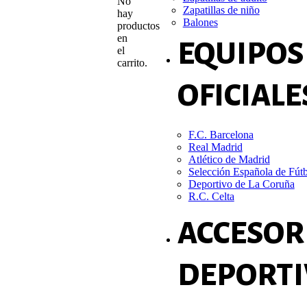
No
Zapatillas de niño
hay
Balones
productos
en
EQUIPOS
el
carrito.
OFICIALE
F.C. Barcelona
Real Madrid
Atlético de Madrid
Selección Española de Fút
Deportivo de La Coruña
R.C. Celta
ACCESOR
DEPORTI