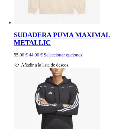
SUDADERA PUMA MAXIMAL
METALLIC
El
El
Este
55,00
€
44,00
€
Seleccionar opciones
precio
precio
producto
Añadir a la lista de deseos
original
actual
tiene
era:
es:
múltiples
55,00 €.
44,00 €.
variantes.
Las
opciones
se
pueden
elegir
en
la
página
de
producto