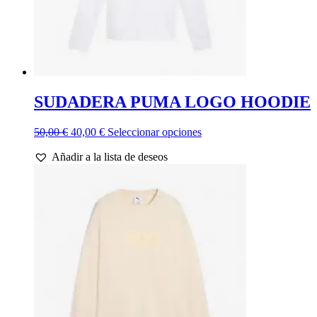
producto
SUDADERA PUMA LOGO HOODIE
El
El
Este
50,00
€
40,00
€
Seleccionar opciones
precio
precio
producto
Añadir a la lista de deseos
original
actual
tiene
era:
es:
múltiples
50,00 €.
40,00 €.
variantes.
Las
opciones
se
pueden
elegir
en
la
página
de
producto