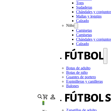
Tops
Sudaderas
Chándales y conjunto
Mallas y leggins
Calzado
Niño
Camisetas
Camisetas
Chándales y conjunto
Calzado
FÚTBOL
Botas de adulto
Botas de niño
Guantes de portero
Espinilleras y canilleras
Balones
FÚTBOL 
0
Zapatillas de adulto