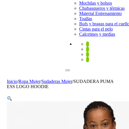
Mochilas y bolsos
Chubasqueros y térmicas
Material Entrenamiento
Toallas
Bufs y bragas para el cuell
Cintas para el pelo
Calcetines y medias
Inicio
/
Ropa Mujer
/
Sudaderas Mujer
/
SUDADERA PUMA
ESS LOGO HOODIE