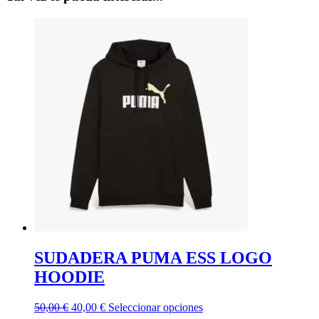
SUDADERA PUMA ESS LOGO
HOODIE
El
El
Este
50,00
€
40,00
€
Seleccionar opciones