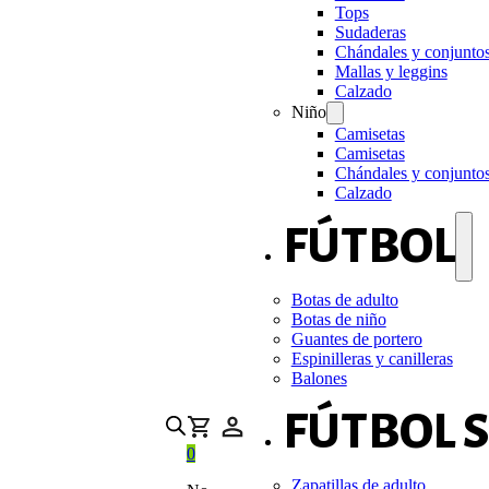
Tops
Sudaderas
Chándales y conjunto
Mallas y leggins
Calzado
Niño
Camisetas
Camisetas
Chándales y conjunto
Calzado
FÚTBOL
Botas de adulto
Botas de niño
Guantes de portero
Espinilleras y canilleras
Balones
FÚTBOL 
0
Zapatillas de adulto