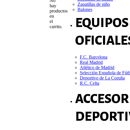
No
Zapatillas de niño
hay
Balones
productos
en
EQUIPOS
el
carrito.
OFICIALE
F.C. Barcelona
Real Madrid
Atlético de Madrid
Selección Española de Fút
Deportivo de La Coruña
R.C. Celta
ACCESOR
DEPORTI