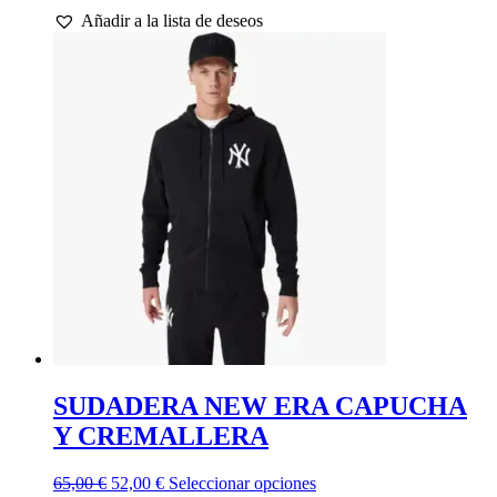
precio
precio
producto
Añadir a la lista de deseos
original
actual
tiene
era:
es:
múltiples
50,00 €.
40,00 €.
variantes.
Las
opciones
se
pueden
elegir
en
la
página
de
producto
SUDADERA NEW ERA CAPUCHA
Y CREMALLERA
El
El
Este
65,00
€
52,00
€
Seleccionar opciones