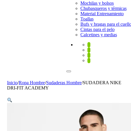
Mochilas y bolsos
Chubasqueros y térmicas
Material Entrenamiento
Toallas
Bufs y bragas para el cuell
Cintas para el pelo
Calcetines y medias
Inicio
/
Ropa Hombre
/
Sudaderas Hombre
/
SUDADERA NIKE
DRI-FIT ACADEMY