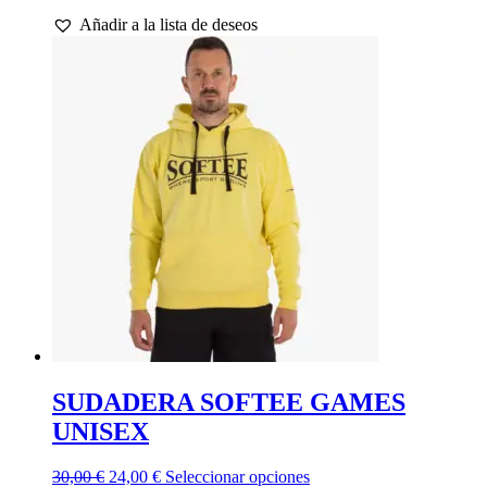
precio
precio
producto
Añadir a la lista de deseos
original
actual
tiene
era:
es:
múltiples
65,00 €.
52,00 €.
variantes.
Las
opciones
se
pueden
elegir
en
la
página
de
producto
SUDADERA SOFTEE GAMES
UNISEX
El
El
Este
30,00
€
24,00
€
Seleccionar opciones