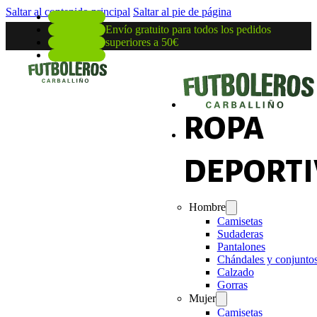
Saltar al contenido principal
Saltar al pie de página
Envío gratuito para todos los pedidos
superiores a 50€
ROPA
DEPORTI
Hombre
Camisetas
Sudaderas
Pantalones
Chándales y conjunto
Calzado
Gorras
Mujer
Camisetas