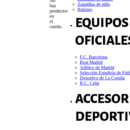
No
Zapatillas de niño
hay
Balones
productos
en
EQUIPOS
el
carrito.
OFICIALE
F.C. Barcelona
Real Madrid
Atlético de Madrid
Selección Española de Fút
Deportivo de La Coruña
R.C. Celta
ACCESOR
DEPORTI