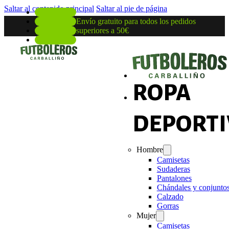
Saltar al contenido principal
Saltar al pie de página
Envío gratuito para todos los pedidos
superiores a 50€
ROPA
DEPORTI
Hombre
Camisetas
Sudaderas
Pantalones
Chándales y conjunto
Calzado
Gorras
Mujer
Camisetas