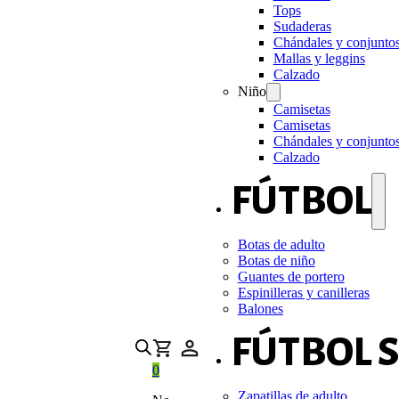
Tops
Sudaderas
Chándales y conjunto
Mallas y leggins
Calzado
Niño
Camisetas
Camisetas
Chándales y conjunto
Calzado
FÚTBOL
Botas de adulto
Botas de niño
Guantes de portero
Espinilleras y canilleras
Balones
FÚTBOL 
0
Zapatillas de adulto