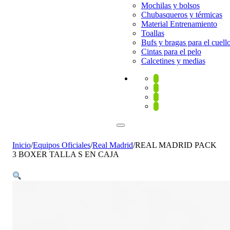
Mochilas y bolsos
Chubasqueros y térmicas
Material Entrenamiento
Toallas
Bufs y bragas para el cuell
Cintas para el pelo
Calcetines y medias
Inicio
/
Equipos Oficiales
/
Real Madrid
/
REAL MADRID PACK
3 BOXER TALLA S EN CAJA