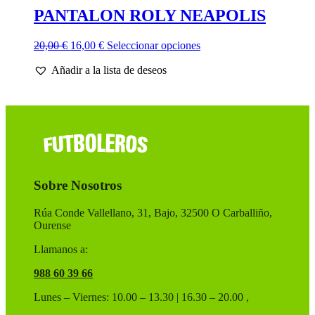
PANTALON ROLY NEAPOLIS
El
El
Este
20,00
€
16,00
€
Seleccionar opciones
precio
precio
producto
Añadir a la lista de deseos
original
actual
tiene
era:
es:
múltiples
20,00 €.
16,00 €.
variantes.
Las
opciones
se
pueden
elegir
en
Sobre Nosotros
la
página
de
Rúa Conde Vallellano, 31, Bajo, 32500 O Carballiño,
producto
Ourense
Llamanos a:
988 60 39 66
Lunes – Viernes: 10.00 – 13.30 | 16.30 – 20.00 ,