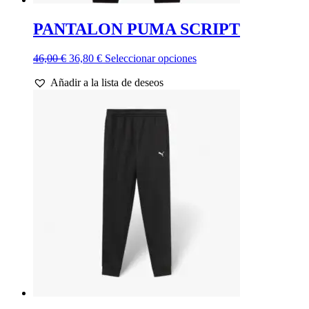
PANTALON PUMA SCRIPT
El
El
Este
46,00
€
36,80
€
Seleccionar opciones
precio
precio
producto
Añadir a la lista de deseos
original
actual
tiene
era:
es:
múltiples
46,00 €.
36,80 €.
variantes.
Las
opciones
se
pueden
elegir
en
la
página
de
producto