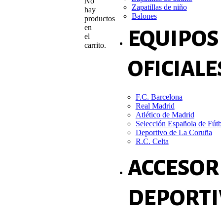
No
Zapatillas de niño
hay
Balones
productos
en
EQUIPOS
el
carrito.
OFICIALE
F.C. Barcelona
Real Madrid
Atlético de Madrid
Selección Española de Fút
Deportivo de La Coruña
R.C. Celta
ACCESOR
DEPORTI