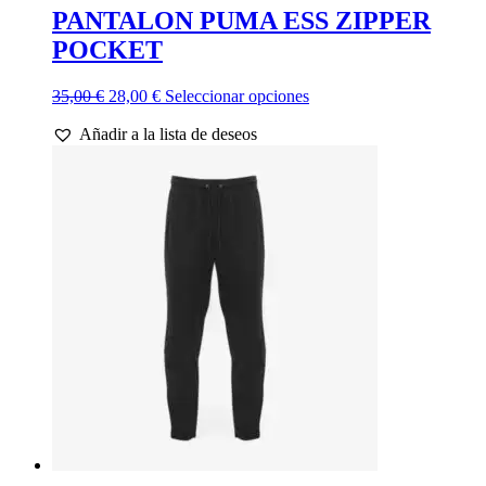
PANTALON PUMA ESS ZIPPER
POCKET
El
El
Este
35,00
€
28,00
€
Seleccionar opciones
precio
precio
producto
Añadir a la lista de deseos
original
actual
tiene
era:
es:
múltiples
35,00 €.
28,00 €.
variantes.
Las
opciones
se
pueden
elegir
en
la
página
de
producto