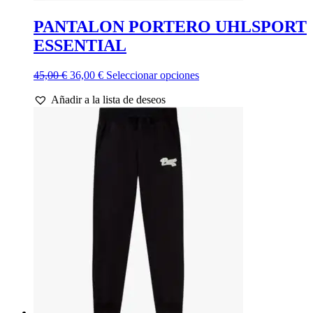
PANTALON PORTERO UHLSPORT
ESSENTIAL
El
El
Este
45,00
€
36,00
€
Seleccionar opciones
precio
precio
producto
Añadir a la lista de deseos
original
actual
tiene
era:
es:
múltiples
45,00 €.
36,00 €.
variantes.
Las
opciones
se
pueden
elegir
en
la
página
de
producto