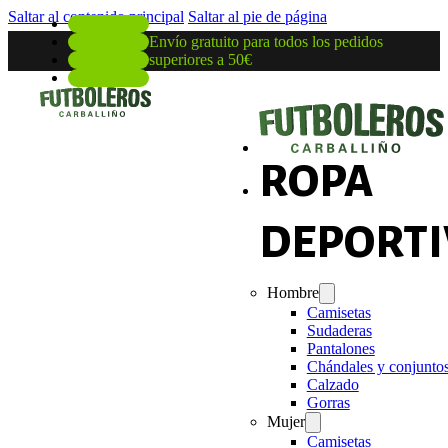
Saltar al contenido principal
Saltar al pie de página
Envío gratuito para todos los pedidos
superiores a 50€
ROPA
DEPORTI
Hombre
Camisetas
Sudaderas
Pantalones
Chándales y conjunto
Calzado
Gorras
Mujer
Camisetas