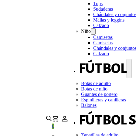
Tops
Sudaderas
Chándales y conjunto
Mallas y leggins
Calzado
Niño
Camisetas
Camisetas
Chándales y conjunto
Calzado
FÚTBOL
Botas de adulto
Botas de niño
Guantes de portero
Espinilleras y canilleras
Balones
FÚTBOL 
0
Zapatillas de adulto