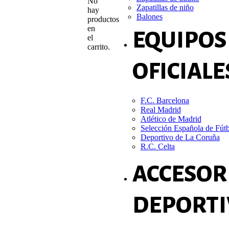
No
Zapatillas de niño
hay
Balones
productos
en
EQUIPOS
el
carrito.
OFICIALE
F.C. Barcelona
Real Madrid
Atlético de Madrid
Selección Española de Fút
Deportivo de La Coruña
R.C. Celta
ACCESOR
DEPORTI