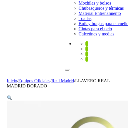
Mochilas y bolsos
Chubasqueros y térmicas
Material Entrenamiento
Toallas
Bufs y bragas para el cuell
Cintas para el pelo
Calcetines y medias
Inicio
/
Equipos Oficiales
/
Real Madrid
/
LLAVERO REAL
MADRID DORADO