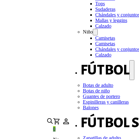
Tops
Sudaderas
Chándales y conjunto
Mallas y leggins
Calzado
Niño
Camisetas
Camisetas
Chándales y conjunto
Calzado
FÚTBOL
Botas de adulto
Botas de niño
Guantes de portero
Espinilleras y canilleras
Balones
FÚTBOL 
0
Zapatillas de adulto