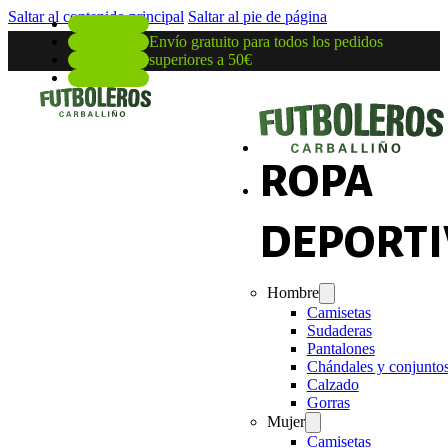
Saltar al contenido principal
Saltar al pie de página
Envío gratuito para todos los pedidos
superiores a 50€
ROPA
DEPORTI
Hombre
Camisetas
Sudaderas
Pantalones
Chándales y conjunto
Calzado
Gorras
Mujer
Camisetas