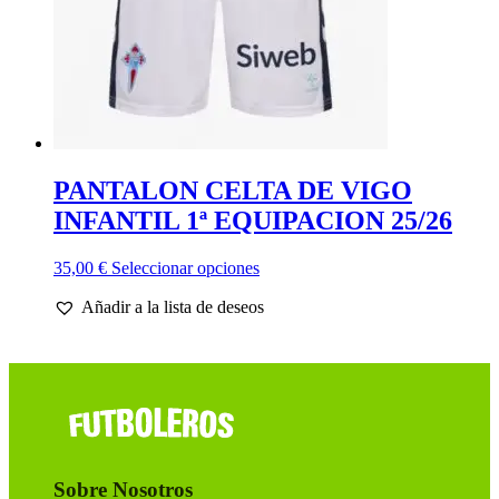
PANTALON CELTA DE VIGO
INFANTIL 1ª EQUIPACION 25/26
Este
35,00
€
Seleccionar opciones
producto
Añadir a la lista de deseos
tiene
múltiples
variantes.
Las
opciones
se
pueden
elegir
en
Sobre Nosotros
la