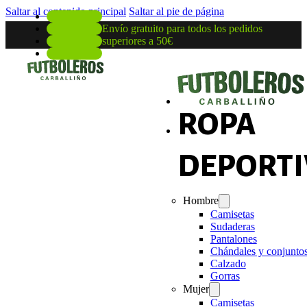
Saltar al contenido principal
Saltar al pie de página
Envío gratuito para todos los pedidos
superiores a 50€
ROPA
DEPORTI
Hombre
Camisetas
Sudaderas
Pantalones
Chándales y conjunto
Calzado
Gorras
Mujer
Camisetas