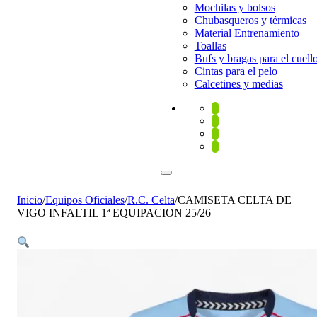
Mochilas y bolsos
Chubasqueros y térmicas
Material Entrenamiento
Toallas
Bufs y bragas para el cuell
Cintas para el pelo
Calcetines y medias
Inicio
/
Equipos Oficiales
/
R.C. Celta
/
CAMISETA CELTA DE
VIGO INFALTIL 1ª EQUIPACION 25/26