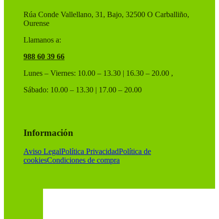
página
de
Rúa Conde Vallellano, 31, Bajo, 32500 O Carballiño,
producto
Ourense
Llamanos a:
988 60 39 66
Lunes – Viernes: 10.00 – 13.30 | 16.30 – 20.00 ,
Sábado: 10.00 – 13.30 | 17.00 – 20.00
Información
Aviso Legal
Política Privacidad
Política de
cookies
Condiciones de compra