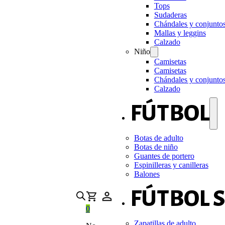
Tops
Sudaderas
Chándales y conjunto
Mallas y leggins
Calzado
Niño
Camisetas
Camisetas
Chándales y conjunto
Calzado
FÚTBOL
Botas de adulto
Botas de niño
Guantes de portero
Espinilleras y canilleras
Balones
FÚTBOL 
0
Zapatillas de adulto