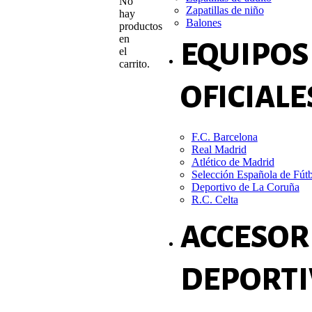
No
Zapatillas de niño
hay
Balones
productos
en
EQUIPOS
el
carrito.
OFICIALE
F.C. Barcelona
Real Madrid
Atlético de Madrid
Selección Española de Fút
Deportivo de La Coruña
R.C. Celta
ACCESOR
DEPORTI