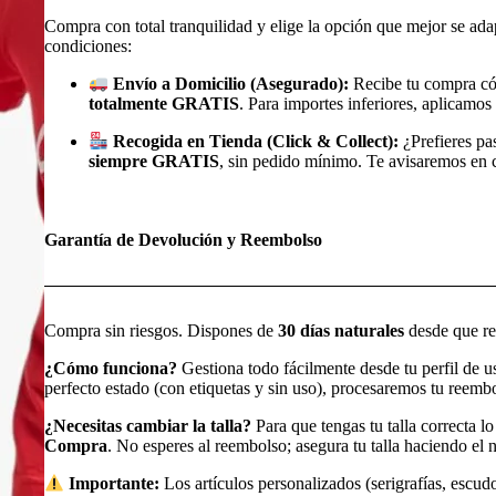
Compra con total tranquilidad y elige la opción que mejor se ada
condiciones:
Envío a Domicilio (Asegurado):
Recibe tu compra có
totalmente GRATIS
. Para importes inferiores, aplicamos 
Recogida en Tienda (Click & Collect):
¿Prefieres pa
siempre GRATIS
, sin pedido mínimo. Te avisaremos en cu
Garantía de Devolución y Reembolso
Compra sin riesgos. Dispones de
30 días naturales
desde que rec
¿Cómo funciona?
Gestiona todo fácilmente desde tu perfil de 
perfecto estado (con etiquetas y sin uso), procesaremos tu reem
¿Necesitas cambiar la talla?
Para que tengas tu talla correcta l
Compra
. No esperes al reembolso; asegura tu talla haciendo e
Importante:
Los artículos personalizados (serigrafías, escudo