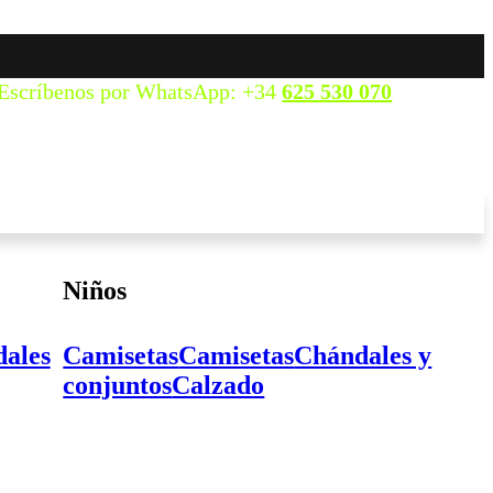
Escríbenos por WhatsApp: +34
625 530 070
Niños
ales
Camisetas
Camisetas
Chándales y
conjuntos
Calzado