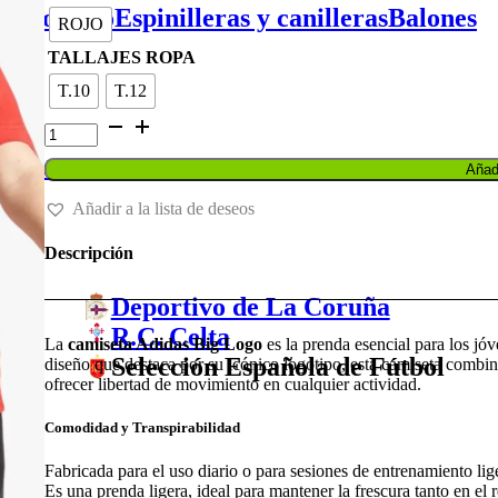
original
actual
de portero
Espinilleras y canilleras
Balones
ROJO
era:
es:
20,00 €.
16,00 €.
TALLAJES ROPA
T.10
T.12
CAMISETA
ADIDAS
BIG
Balones
Añadi
LOGO
cantidad
Añadir a la lista de deseos
Descripción
Deportivo de La Coruña
R.C. Celta
La
camiseta Adidas Big Logo
es la prenda esencial para los jó
Selección Española de Fútbol
diseño que destaca por su icónico logotipo, esta camiseta combin
ofrecer libertad de movimiento en cualquier actividad.
Comodidad y Transpirabilidad
Fabricada para el uso diario o para sesiones de entrenamiento li
Es una prenda ligera, ideal para mantener la frescura tanto en e