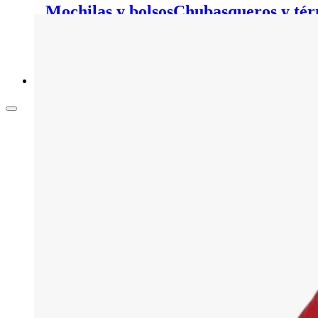
Mochilas y bolsos
Chubasqueros y tér
pelo
Calcetines y medias